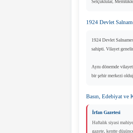
Selçuklular, Memlükle
1924 Devlet Salnam
1924 Devlet Salnamesi
sahipti. Vilayet genel
Aynı dönemde vilayett
bir şehir merkezi old
Basın, Edebiyat ve K
İrfan Gazetesi
Haftalık siyasi mahiy
gazete, kentte düşünce