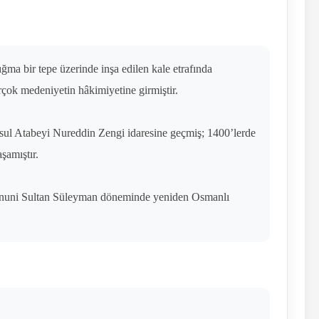
ma bir tepe üzerinde inşa edilen kale etrafında
birçok medeniyetin hâkimiyetine girmiştir.
usul Atabeyi Nureddin Zengi idaresine geçmiş; 1400’lerde
şamıştır.
a Kanuni Sultan Süleyman döneminde yeniden Osmanlı