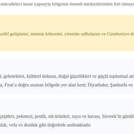
 ve mücadeleci insan yapısıyla bölgenin önemli merkezlerinden biri olmay
 tarihî gelişimini, isminin kökenini, yönetim safhalarını ve Cumhuriy
ri, gelenekleri, kültürel dokusu, doğal güzellikleri ve güçlü toplumsal a
a, Fırat’a doğru uzanan bölgede yer alan kent; Diyarbakır, Şanlıurfa 
eşitleri, pekmezi, pestili, süt ürünleri, suyu ve havası, Siverek’in gün
uluk, vefa ve dostluk gibi değerlerle anılmaktadır.