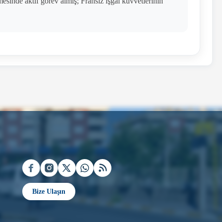
esinde aktif görev almış; Fransız işgal kuvvetlerinin
Bize Ulaşın