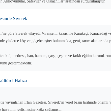
r, Akkoyunlular, Safeviler ve Osmanlılar tarafından sürdürülmüştür.
esinde Siverek
’ne göre Siverek vilayeti; Viranşehir kazası ile Karakaçi, Karacadağ v
inde yüzlerce köy ve göçebe aşiret bulunmakta, geniş tarım alanlarında 
e okul, medrese, han, hamam, çarşı, çeşme ve farklı eğitim kurumları
uğunu göstermektedir.
ültürel Hafıza
ette yayımlanan İrfan Gazetesi, Siverek’in yerel basın tarihinde önemli
 hayatının gelişmesine katkı sağlamıştır.