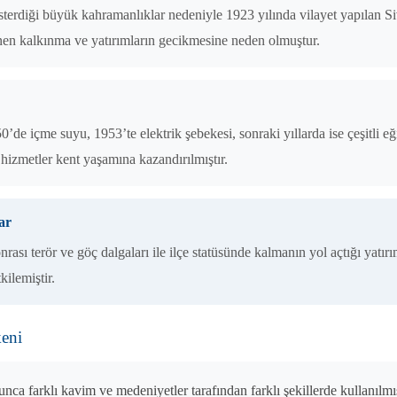
terdiği büyük kahramanlıklar nedeniyle 1923 yılında vilayet yapılan Siv
nen kalkınma ve yatırımların gecikmesine neden olmuştur.
’de içme suyu, 1953’te elektrik şebekesi, sonraki yıllarda ise çeşitli eğ
 hizmetler kent yaşamına kazandırılmıştır.
ar
rası terör ve göç dalgaları ile ilçe statüsünde kalmanın yol açtığı yatır
kilemiştir.
keni
unca farklı kavim ve medeniyetler tarafından farklı şekillerde kullanıl