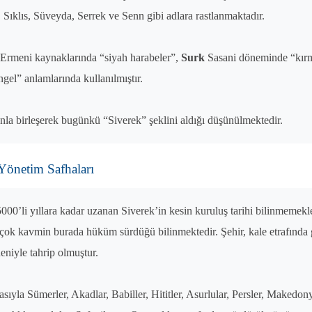
Sıklıs, Süveyda, Serrek ve Senn gibi adlara rastlanmaktadır.
Ermeni kaynaklarında “siyah harabeler”,
Surk
Sasani döneminde “kırm
gel” anlamlarında kullanılmıştır.
anla birleşerek bugünkü “Siverek” şeklini aldığı düşünülmektedir.
Yönetim Safhaları
000’li yıllara kadar uzanan Siverek’in kesin kuruluş tarihi bilinmemekle b
rçok kavmin burada hüküm sürdüğü bilinmektedir. Şehir, kale etrafında 
eniyle tahrip olmuştur.
sıyla Sümerler, Akadlar, Babiller, Hititler, Asurlular, Persler, Makedon