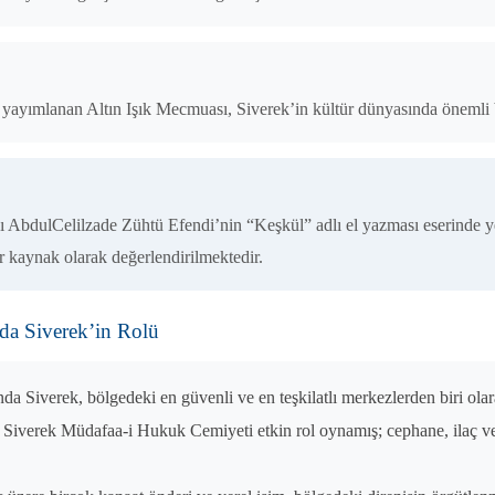
te yayımlanan Altın Işık Mecmuası, Siverek’in kültür dünyasında önemli 
ı AbdulCelilzade Zühtü Efendi’nin “Keşkül” adlı el yazması eserinde yer 
 kaynak olarak değerlendirilmektedir.
da Siverek’in Rolü
nda Siverek, bölgedeki en güvenli ve en teşkilatlı merkezlerden biri olar
Siverek Müdafaa-i Hukuk Cemiyeti etkin rol oynamış; cephane, ilaç ve l