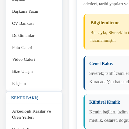
adetleri, tarihî yapıları
Başkana Yazın
Bilgilendirme
CV Bankası
Bu sayfa, Siverek’in
Dokümanlar
hazırlanmıştır.
Foto Galeri
Video Galeri
Genel Bakış
Bize Ulaşın
Siverek; tarihî camile
Karacadağ’ın batısınd
E-İşlem
KENTE BAKIŞ
Kültürel Kimlik
Arkeolojik Kazılar ve
Kentin bağları, üzüm ç
Ören Yerleri
mertlik, cesaret, doğr