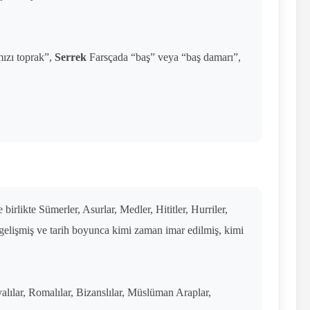
ızı toprak”,
Serrek
Farsçada “baş” veya “baş damarı”,
irlikte Sümerler, Asurlar, Medler, Hititler, Hurriler,
gelişmiş ve tarih boyunca kimi zaman imar edilmiş, kimi
yalılar, Romalılar, Bizanslılar, Müslüman Araplar,