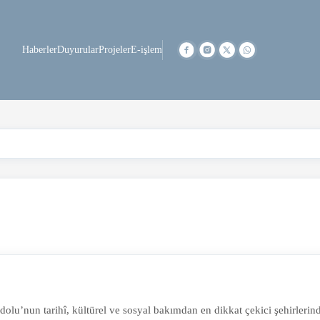
Haberler
Duyurular
Projeler
E-işlem
u’nun tarihî, kültürel ve sosyal bakımdan en dikkat çekici şehirlerinde