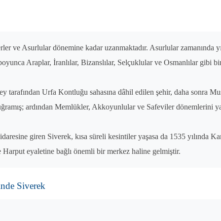
erler ve Asurlular dönemine kadar uzanmaktadır. Asurlular zamanında yığ
 boyunca Araplar, İranlılar, Bizanslılar, Selçuklular ve Osmanlılar gibi 
y tarafından Urfa Kontluğu sahasına dâhil edilen şehir, daha sonra M
uğramış; ardından Memlükler, Akkoyunlular ve Safeviler dönemlerini ya
idaresine giren Siverek, kısa süreli kesintiler yaşasa da 1535 yılınd
 Harput eyaletine bağlı önemli bir merkez haline gelmiştir.
nde Siverek