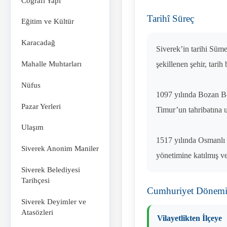
Coğrafi Yapı
Tarihî Süreç
Eğitim ve Kültür
Karacadağ
Siverek’in tarihi Süm
Mahalle Muhtarları
şekillenen şehir, tarih
Nüfus
1097 yılında Bozan Be
Pazar Yerleri
Timur’un tahribatına 
Ulaşım
1517 yılında Osmanlı 
Siverek Anonim Maniler
yönetimine katılmış ve
Siverek Belediyesi
Tarihçesi
Cumhuriyet Dönemi
Siverek Deyimler ve
Atasözleri
Vilayetlikten İlçeye