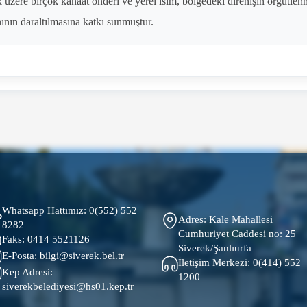
üzere birçok kanaat önderi ve yerel isim, bölgedeki direnişin örgütlenm
ının daraltılmasına katkı sunmuştur.
Whatsapp Hattımız:
0(552) 552
Adres: Kale Mahallesi
8282
Cumhuriyet Caddesi no: 25
Faks:
0414 5521126
Siverek/Şanlıurfa
E-Posta:
bilgi@siverek.bel.tr
İletişim Merkezi:
0(414) 552
Kep Adresi:
1200
siverekbelediyesi@hs01.kep.tr