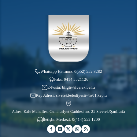
Whatsapp Hattımız:
0(552) 552 8282
Faks:
0414 5521126
E-Posta:
bilgi@siverek.bel.tr
Kep Adresi:
siverekbelediyesi@hs01.kep.tr
Adres: Kale Mahallesi Cumhuriyet Caddesi no: 25 Siverek/Şanlıurfa
İletişim Merkezi:
0(414) 552 1200