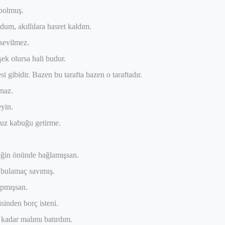
ybolmuş.
dum, akıllılara hasret kaldım.
 sevilmez.
ek olursa hali budur.
i gibidir. Bazen bu tarafta bazen o taraftadır.
lmaz.
eyin.
puz kabuğu getirme.
ğin önünde bağlamışsan.
 bulamaç savımış.
apmışsan.
sinden borç isteni.
kadar malımı batırdım.