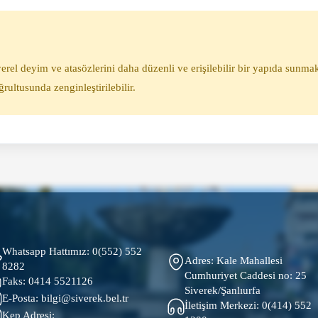
erel deyim ve atasözlerini daha düzenli ve erişilebilir bir yapıda sunmak
ğrultusunda zenginleştirilebilir.
Whatsapp Hattımız:
0(552) 552
Adres: Kale Mahallesi
8282
Cumhuriyet Caddesi no: 25
Faks:
0414 5521126
Siverek/Şanlıurfa
E-Posta:
bilgi@siverek.bel.tr
İletişim Merkezi:
0(414) 552
Kep Adresi: