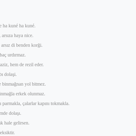
e ha kuné ha kuné.
 arsıza haya nice.
 arsız di benden korği.
rbaç urdırmaz.
aziz, hem de rezil eder.
bı dolaşi.
e binmağnan yol bitmez.
binmağla erkek olunmaz.
ı parmakla, çalarlar kapını tokmakla.
imde dolaşı.
k hale gelirsen.
ksiktir.