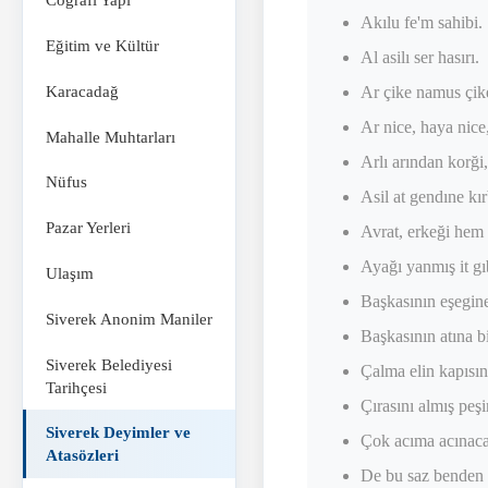
Coğrafi Yapı
Akılu fe'm sahibi.
Eğitim ve Kültür
Al asilı ser hasırı.
Karacadağ
Ar çike namus çik
Ar nice, haya nice,
Mahalle Muhtarları
Arlı arından korği,
Nüfus
Asil at gendıne kı
Pazar Yerleri
Avrat, erkeği hem 
Ayağı yanmış it gı
Ulaşım
Başkasının eşegin
Siverek Anonim Maniler
Başkasının atına 
Siverek Belediyesi
Çalma elin kapısın
Tarihçesi
Çırasını almış peş
Siverek Deyimler ve
Çok acıma acınaca
Atasözleri
De bu saz benden e