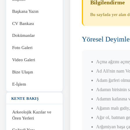
Bilgilendirme
Başkana Yazın
Bu sayfada yer alan d
CV Bankası
Dokümanlar
Yöresel Deyimler
Foto Galeri
Video Galeri
Açma ağzını açmı
Ad Ali'nin nam Vel
Bize Ulaşın
Adam ğırferi olmu
E-İşlem
Adamın birisinin s
Adamın kafasına v
KENTE BAKIŞ
Ağanın malı gıdiy,
Arkeolojik Kazılar ve
Ağır ol, batman ge
Ören Yerleri
Arğımiyan başa ça