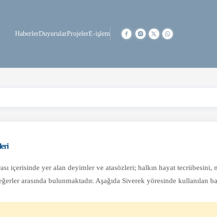
Haberler
Duyurular
Projeler
E-işlem
eri
ası içerisinde yer alan deyimler ve atasözleri; halkın hayat tecrübesini,
eğerler arasında bulunmaktadır. Aşağıda Siverek yöresinde kullanılan b