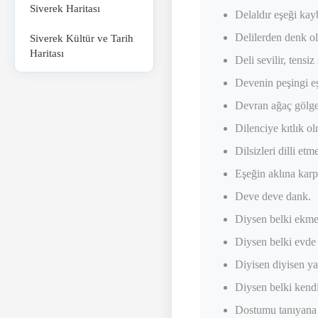
Siverek Haritası
Delaldır eşeği ka
Delilerden denk ol
Siverek Kültür ve Tarih
Haritası
Deli sevilir, tensiz
Devenin peşingi eş
Devran ağaç gölges
Dilenciye kıtlık o
Dilsizleri dilli etm
Eşeğin aklına kar
Deve deve dank.
Diysen belki ekme
Diysen belki evde
Diyisen diyisen y
Diysen belki kendi
Dostumu tanıyana 