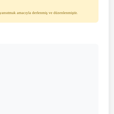
i yansıtmak amacıyla derlenmiş ve düzenlenmiştir.