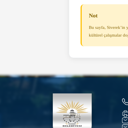
Not
Bu sayfa, Siverek’in y
kültürel çalışmalar do