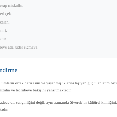
esap miskalla.
eri çek.
kalan.
mır).
tur.
ye atla gider sıçmaya.
endirme
plumların ortak hafızasını ve yaşanmışlıklarını taşıyan güçlü anlatım biç
 mizaha ve tecrübeye bakışını yansıtmaktadır.
sadece dil zenginliğini değil; aynı zamanda Siverek’in kültürel kimliğini
tadır.