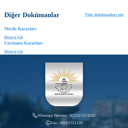
Diğer Dokümanlar
Tüm dokümanları gör
Meclis Kararları
Detaya Git
Encümen Kararları
Detaya Git
Whatsapp Hattımız:
0(552) 552 8282
Faks:
0414 5521126