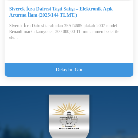
Siverek İcra Dairesi Taşıt Satışı – Elektronik Açık
Artırma İlanı (2025/144 TLMT.)
Siverek İcra Dairesi tarafından 35AT4685 plakalı 2007 model
Renault marka kamyonet, 300.000,00 TL muhammen bedel ile
ele...
Detayları Gör