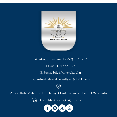
Whatsapp Hattımız:
0(552) 552 8282
Faks:
0414 5521126
E-Posta:
bilgi@siverek.bel.tr
Kep Adresi:
siverekbelediyesi@hs01.kep.tr
Adres: Kale Mahallesi Cumhuriyet Caddesi no: 25 Siverek/Şanlıurfa
İletişim Merkezi:
0(414) 552 1200