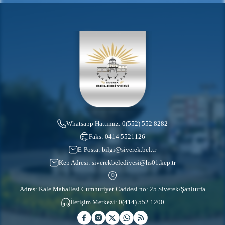
Whatsapp Hattımız:
0(552) 552 8282
Faks:
0414 5521126
E-Posta:
bilgi@siverek.bel.tr
Kep Adresi:
siverekbelediyesi@hs01.kep.tr
Adres: Kale Mahallesi Cumhuriyet Caddesi no: 25 Siverek/Şanlıurfa
İletişim Merkezi:
0(414) 552 1200