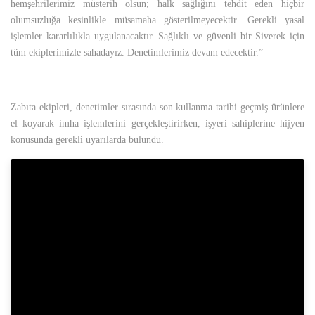
hemşehrilerimiz müsterih olsun; halk sağlığını tehdit eden hiçbir
olumsuzluğa kesinlikle müsamaha gösterilmeyecektir. Gerekli yasal
işlemler kararlılıkla uygulanacaktır. Sağlıklı ve güvenli bir Siverek için
tüm ekiplerimizle sahadayız. Denetimlerimiz devam edecektir.”
Zabıta ekipleri, denetimler sırasında son kullanma tarihi geçmiş ürünlere
el koyarak imha işlemlerini gerçekleştirirken, işyeri sahiplerine hijyen
konusunda gerekli uyarılarda bulundu.