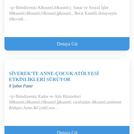
<p>Belediyemiz K&uuml;lt&uuml;r, Sanat ve Sosyal İşler
M&uuml;d&uuml;rl&uuml;ğ&uuml;, Berat Kandili dolayısıyla
il&ccedi...
Detaya Git
SİVEREK’TE ANNE-ÇOCUK ATÖLYESİ
ETKİNLİKLERİ SÜRÜYOR
8 Şubat Pazar
<p>Belediyemiz Kadın ve Aile Hizmetleri
M&uuml;d&uuml;rl&uuml;ğ&uuml; tarafından d&uuml;zenlenen
&ldquo;Anne-&Ccedil;ocu...
Detaya Git