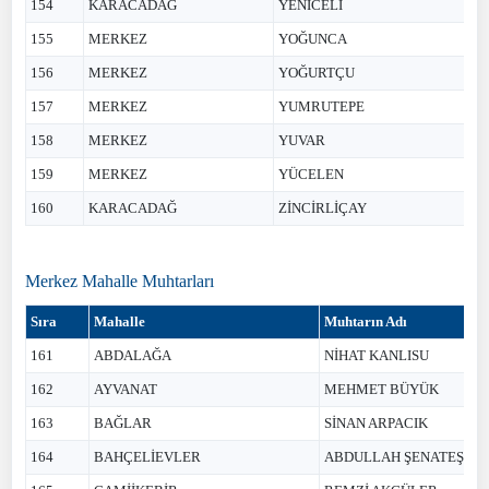
154
KARACADAĞ
YENİCELİ
155
MERKEZ
YOĞUNCA
156
MERKEZ
YOĞURTÇU
157
MERKEZ
YUMRUTEPE
158
MERKEZ
YUVAR
159
MERKEZ
YÜCELEN
160
KARACADAĞ
ZİNCİRLİÇAY
Merkez Mahalle Muhtarları
Sıra
Mahalle
Muhtarın Adı
161
ABDALAĞA
NİHAT KANLISU
162
AYVANAT
MEHMET BÜYÜK
163
BAĞLAR
SİNAN ARPACIK
164
BAHÇELİEVLER
ABDULLAH ŞENATEŞ