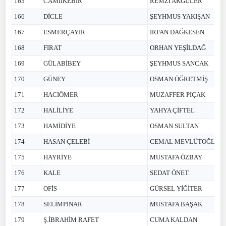
165
CAMİİKEBİR
REMZİ AKGÜLER
166
DİCLE
ŞEYHMUS YAKIŞAN
167
ESMERÇAYIR
İRFAN DAĞKESEN
168
FIRAT
ORHAN YEŞİLDAĞ
169
GÜLABİBEY
ŞEYHMUS SANCAK
170
GÜNEY
OSMAN ÖĞRETMİŞ
171
HACIÖMER
MUZAFFER PIÇAK
172
HALİLİYE
YAHYA ÇİFTEL
173
HAMİDİYE
OSMAN SULTAN
174
HASAN ÇELEBİ
CEMAL MEVLÜTOĞLU
175
HAYRİYE
MUSTAFA ÖZBAY
176
KALE
SEDAT ÖNET
177
OFİS
GÜRSEL YİĞİTER
178
SELİMPINAR
MUSTAFA BAŞAK
179
Ş.İBRAHİM RAFET
CUMA KALDAN