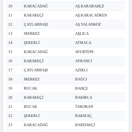
10
KARACADAĞ
AŞ.KARABAHÇE
11
KARAKEÇİ
AŞ.KARACAÖREN
12
ÇAYLARBAŞI
AŞ.YALANKOZ
13
MERKEZ
AŞLICA
14
ŞEKERLİ
ATMACA
15
KARACADAĞ
AVURTEPE
16
KARAKEÇİ
AYRANCI
17
ÇAYLARBAŞI
AZIKLI
18
MERKEZ
BAĞCI
19
BUCAK
BAHÇE
20
KARAKEÇİ
BAKIRCA
21
BUCAK
TAKORAN
22
ŞEKERLİ
BAKMAÇ
23
KARACADAĞ
BARDAKÇI