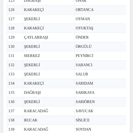
125
DAĞBAŞI
ONAR
126
KARAKEÇİ
ORTANCA
127
ŞEKERLİ
OYMAN
128
KARAKEÇİ
OYUKTAŞ
129
ÇAYLARBAŞI
ÖNDER
130
ŞEKERLİ
ÖRGÜLÜ
131
MERKEZ
PEYNİRCİ
132
ŞEKERLİ
SABANCI
133
ŞEKERLİ
SALUR
134
KARAKEÇİ
SARIDAM
135
DAĞBAŞI
SARIKAYA
136
ŞEKERLİ
SARIÖREN
137
KARACADAĞ
SAVUCAK
138
BUCAK
SİSLİCE
139
KARACADAĞ
SOYDAN