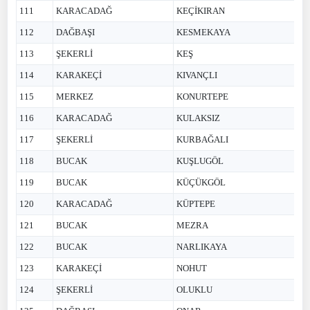
111
KARACADAĞ
KEÇİKIRAN
112
DAĞBAŞI
KESMEKAYA
113
ŞEKERLİ
KEŞ
114
KARAKEÇİ
KIVANÇLI
115
MERKEZ
KONURTEPE
116
KARACADAĞ
KULAKSIZ
117
ŞEKERLİ
KURBAĞALI
118
BUCAK
KUŞLUGÖL
119
BUCAK
KÜÇÜKGÖL
120
KARACADAĞ
KÜPTEPE
121
BUCAK
MEZRA
122
BUCAK
NARLIKAYA
123
KARAKEÇİ
NOHUT
124
ŞEKERLİ
OLUKLU