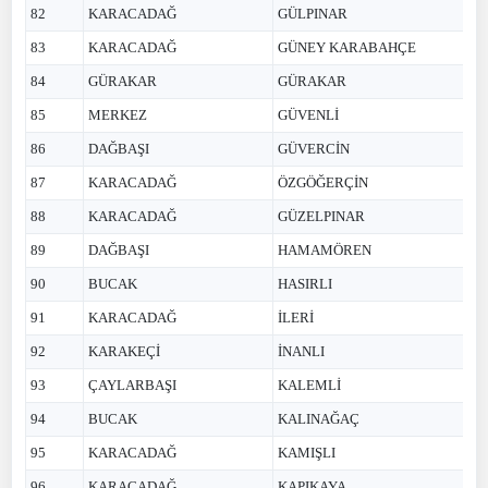
82
KARACADAĞ
GÜLPINAR
83
KARACADAĞ
GÜNEY KARABAHÇE
84
GÜRAKAR
GÜRAKAR
85
MERKEZ
GÜVENLİ
86
DAĞBAŞI
GÜVERCİN
87
KARACADAĞ
ÖZGÖĞERÇİN
88
KARACADAĞ
GÜZELPINAR
89
DAĞBAŞI
HAMAMÖREN
90
BUCAK
HASIRLI
91
KARACADAĞ
İLERİ
92
KARAKEÇİ
İNANLI
93
ÇAYLARBAŞI
KALEMLİ
94
BUCAK
KALINAĞAÇ
95
KARACADAĞ
KAMIŞLI
96
KARACADAĞ
KAPIKAYA