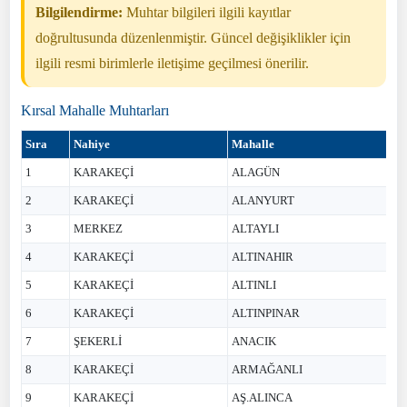
Bilgilendirme:
Muhtar bilgileri ilgili kayıtlar
doğrultusunda düzenlenmiştir. Güncel değişiklikler için
ilgili resmi birimlerle iletişime geçilmesi önerilir.
Kırsal Mahalle Muhtarları
Sıra
Nahiye
Mahalle
1
KARAKEÇİ
ALAGÜN
2
KARAKEÇİ
ALANYURT
3
MERKEZ
ALTAYLI
4
KARAKEÇİ
ALTINAHIR
5
KARAKEÇİ
ALTINLI
6
KARAKEÇİ
ALTINPINAR
7
ŞEKERLİ
ANACIK
8
KARAKEÇİ
ARMAĞANLI
9
KARAKEÇİ
AŞ.ALINCA