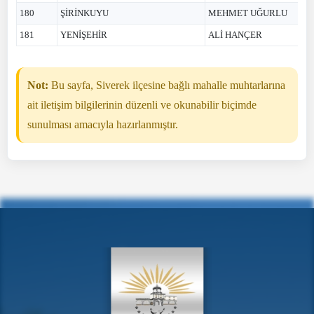
180
ŞİRİNKUYU
MEHMET UĞURLU
181
YENİŞEHİR
ALİ HANÇER
Not:
Bu sayfa, Siverek ilçesine bağlı mahalle muhtarlarına
ait iletişim bilgilerinin düzenli ve okunabilir biçimde
sunulması amacıyla hazırlanmıştır.