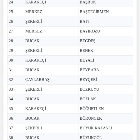
24
KARAKEÇİ
BAŞBÜK
25
MERKEZ
BAŞDEĞİRMEN
26
ŞEKERLİ
BATI
27
MERKEZ
BAYIRÖZÜ
28
BUCAK
BEGDEŞ
29
ŞEKERLİ
BENEK
30
KARAKEÇİ
BEYALİ
31
BUCAK
BEYBABA
32
ÇAYLARBAŞI
BEYÇERİ
33
ŞEKERLİ
BOZKUYU
34
BUCAK
BOZLAK
35
KARAKEÇİ
BÖĞÜRTLEN
36
BUCAK
BÖRÜNCEK
37
ŞEKERLİ
BÜYÜK KAZANLI
38
BUCAK
BÜYÜKGÖL