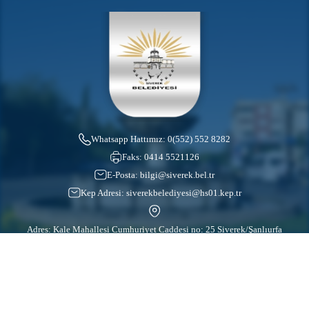
Whatsapp Hattımız:
0(552) 552 8282
Faks:
0414 5521126
E-Posta:
bilgi@siverek.bel.tr
Kep Adresi:
siverekbelediyesi@hs01.kep.tr
Adres: Kale Mahallesi Cumhuriyet Caddesi no: 25 Siverek/Şanlıurfa
İletişim Merkezi:
0(414) 552 1200
Bize Ulaşın