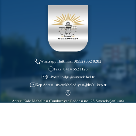
Whatsapp Hattımız:
0(552) 552 8282
Faks:
0414 5521126
E-Posta:
bilgi@siverek.bel.tr
Kep Adresi:
siverekbelediyesi@hs01.kep.tr
Adres: Kale Mahallesi Cumhuriyet Caddesi no: 25 Siverek/Şanlıurfa
İletişim Merkezi:
0(414) 552 1200
Bize Ulaşın