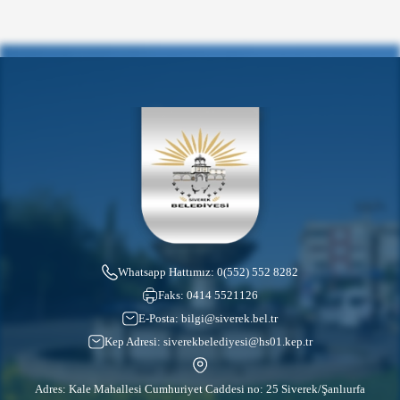
Whatsapp Hattımız:
0(552) 552 8282
Faks:
0414 5521126
E-Posta:
bilgi@siverek.bel.tr
Kep Adresi:
siverekbelediyesi@hs01.kep.tr
Adres: Kale Mahallesi Cumhuriyet Caddesi no: 25 Siverek/Şanlıurfa