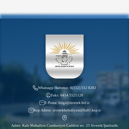
Whatsapp Hattımız:
0(552) 552 8282
Faks:
0414 5521126
E-Posta:
bilgi@siverek.bel.tr
Kep Adresi:
siverekbelediyesi@hs01.kep.tr
Adres: Kale Mahallesi Cumhuriyet Caddesi no: 25 Siverek/Şanlıurfa