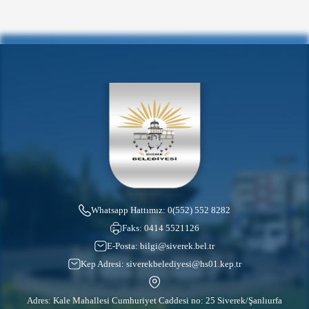
Whatsapp Hattımız:
0(552) 552 8282
Faks:
0414 5521126
E-Posta:
bilgi@siverek.bel.tr
Kep Adresi:
siverekbelediyesi@hs01.kep.tr
Adres: Kale Mahallesi Cumhuriyet Caddesi no: 25 Siverek/Şanlıurfa