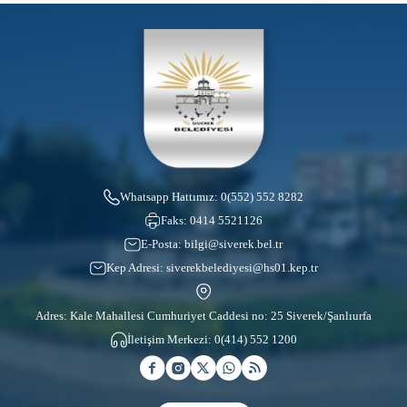
Whatsapp Hattımız:
0(552) 552 8282
Faks:
0414 5521126
E-Posta:
bilgi@siverek.bel.tr
Kep Adresi:
siverekbelediyesi@hs01.kep.tr
Adres: Kale Mahallesi Cumhuriyet Caddesi no: 25 Siverek/Şanlıurfa
İletişim Merkezi:
0(414) 552 1200