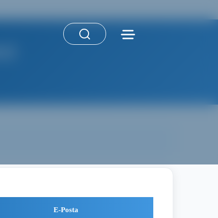
si
E-Posta