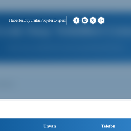
Haberler
Duyurular
Projeler
E-işlem
vrak Onay Yetkilileri Liste
Evrak onay yetkililerinin listesini görüntüleyebilirsiniz
maktadır.
Unvan
Telefon