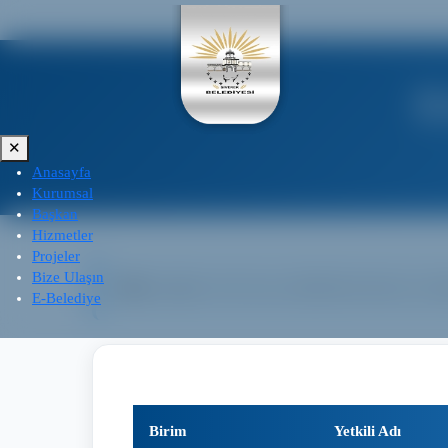
E
✕
Anasayfa
Kurumsal
Başkan
Hizmetler
Projeler
Bize Ulaşın
Bilgi:
Aşağıda evrak onay yetkililerinin listesi yer al
E-Belediye
Birim
Yetkili Adı