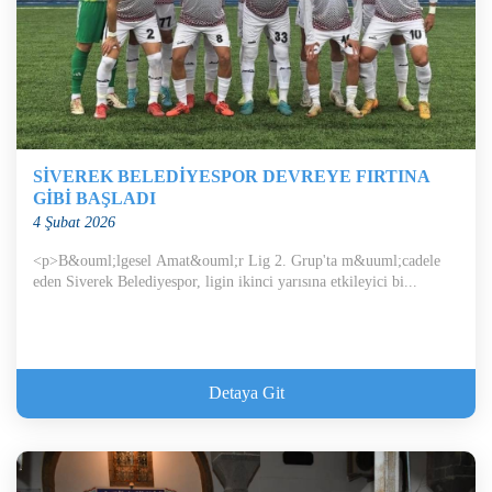
SİVEREK BELEDİYESPOR DEVREYE FIRTINA
GİBİ BAŞLADI
4 Şubat 2026
<p>B&ouml;lgesel Amat&ouml;r Lig 2. Grup'ta m&uuml;cadele
eden Siverek Belediyespor, ligin ikinci yarısına etkileyici bi...
Detaya Git