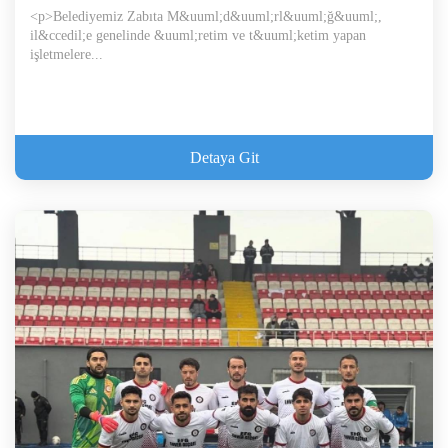
<p>Belediyemiz Zabıta M&uuml;d&uuml;rl&uuml;ğ&uuml;,
il&ccedil;e genelinde &uuml;retim ve t&uuml;ketim yapan
işletmelere...
Detaya Git