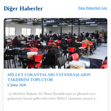
Diğer Haberler
Tüm Haberleri Gör
MİLLET LOKANTALARI VATANDAŞLARIN
TAKDİRİNİ TOPLUYOR
6 Şubat 2026
<p>Belediye Başkanı Ali Murat Bucak&rsquo;ın g&ouml;reve
gelmesiyle hayata ge&ccedil;irilen Millet Lokantaları projesi k...