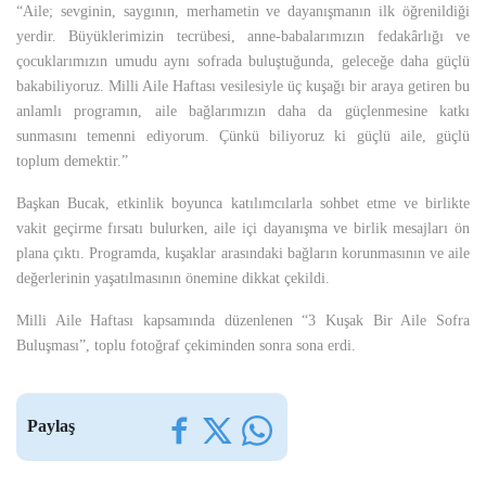
“Aile; sevginin, saygının, merhametin ve dayanışmanın ilk öğrenildiği
yerdir. Büyüklerimizin tecrübesi, anne-babalarımızın fedakârlığı ve
çocuklarımızın umudu aynı sofrada buluştuğunda, geleceğe daha güçlü
bakabiliyoruz. Milli Aile Haftası vesilesiyle üç kuşağı bir araya getiren bu
anlamlı programın, aile bağlarımızın daha da güçlenmesine katkı
sunmasını temenni ediyorum. Çünkü biliyoruz ki güçlü aile, güçlü
toplum demektir.”
Başkan Bucak, etkinlik boyunca katılımcılarla sohbet etme ve birlikte
vakit geçirme fırsatı bulurken, aile içi dayanışma ve birlik mesajları ön
plana çıktı. Programda, kuşaklar arasındaki bağların korunmasının ve aile
değerlerinin yaşatılmasının önemine dikkat çekildi.
Milli Aile Haftası kapsamında düzenlenen “3 Kuşak Bir Aile Sofra
Buluşması”, toplu fotoğraf çekiminden sonra sona erdi.
Paylaş