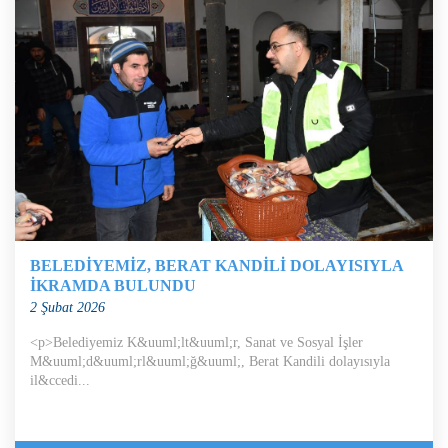
BELEDİYEMİZ, BERAT KANDİLİ DOLAYISIYLA
İKRAMDA BULUNDU
2 Şubat 2026
<p>Belediyemiz K&uuml;lt&uuml;r, Sanat ve Sosyal İşler
M&uuml;d&uuml;rl&uuml;ğ&uuml;, Berat Kandili dolayısıyla
il&ccedi...