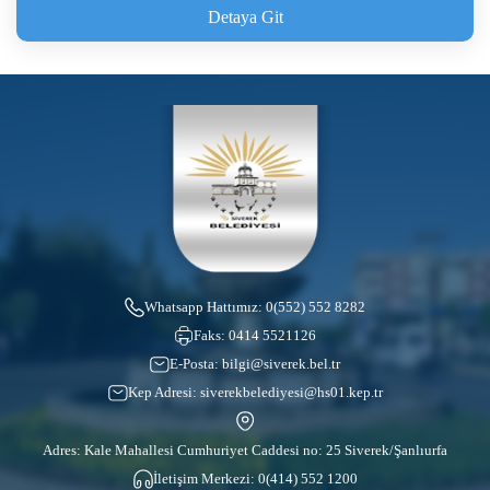
Detaya Git
Whatsapp Hattımız:
0(552) 552 8282
Faks:
0414 5521126
E-Posta:
bilgi@siverek.bel.tr
Kep Adresi:
siverekbelediyesi@hs01.kep.tr
Adres: Kale Mahallesi Cumhuriyet Caddesi no: 25 Siverek/Şanlıurfa
İletişim Merkezi:
0(414) 552 1200