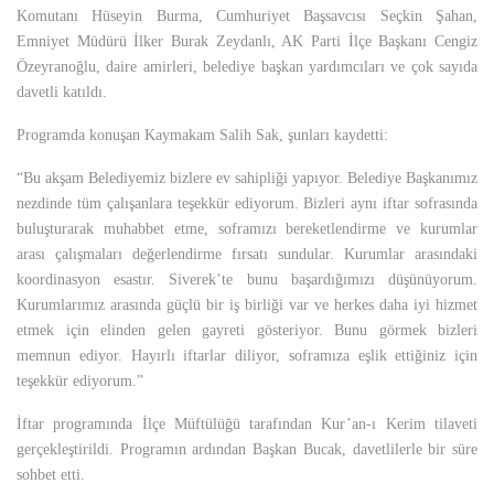
Komutanı Hüseyin Burma, Cumhuriyet Başsavcısı Seçkin Şahan,
Emniyet Müdürü İlker Burak Zeydanlı, AK Parti İlçe Başkanı Cengiz
Özeyranoğlu, daire amirleri, belediye başkan yardımcıları ve çok sayıda
davetli katıldı.
Programda konuşan Kaymakam Salih Sak, şunları kaydetti:
“Bu akşam Belediyemiz bizlere ev sahipliği yapıyor. Belediye Başkanımız
nezdinde tüm çalışanlara teşekkür ediyorum. Bizleri aynı iftar sofrasında
buluşturarak muhabbet etme, soframızı bereketlendirme ve kurumlar
arası çalışmaları değerlendirme fırsatı sundular. Kurumlar arasındaki
koordinasyon esastır. Siverek’te bunu başardığımızı düşünüyorum.
Kurumlarımız arasında güçlü bir iş birliği var ve herkes daha iyi hizmet
etmek için elinden gelen gayreti gösteriyor. Bunu görmek bizleri
memnun ediyor. Hayırlı iftarlar diliyor, soframıza eşlik ettiğiniz için
teşekkür ediyorum.”
İftar programında İlçe Müftülüğü tarafından Kur’an-ı Kerim tilaveti
gerçekleştirildi. Programın ardından Başkan Bucak, davetlilerle bir süre
sohbet etti.