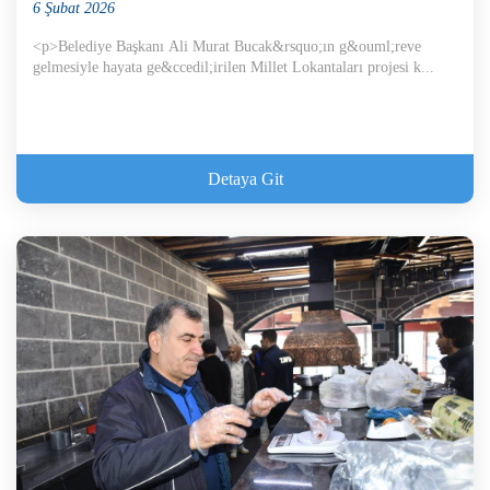
6 Şubat 2026
<p>Belediye Başkanı Ali Murat Bucak&rsquo;ın g&ouml;reve
gelmesiyle hayata ge&ccedil;irilen Millet Lokantaları projesi k...
Detaya Git