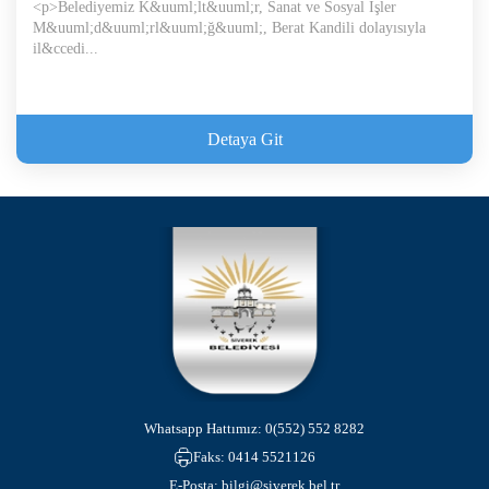
<p>Belediyemiz K&uuml;lt&uuml;r, Sanat ve Sosyal İşler
M&uuml;d&uuml;rl&uuml;ğ&uuml;, Berat Kandili dolayısıyla
il&ccedi...
Detaya Git
Whatsapp Hattımız:
0(552) 552 8282
Faks:
0414 5521126
E-Posta:
bilgi@siverek.bel.tr