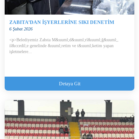
ZABITA’DAN İŞYERLERİNE SIKI DENETİM
6 Şubat 2026
<p>Belediyemiz Zabıta M&uuml;d&uuml;rl&uuml;ğ&uuml;,
il&ccedil;e genelinde &uuml;retim ve t&uuml;ketim yapan
işletmelere...
Detaya Git