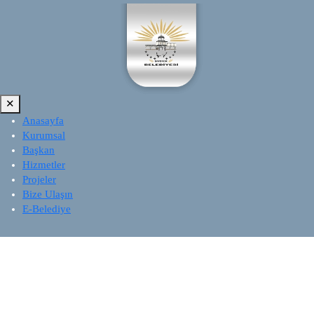
✕
Anasayfa
Kurumsal
Başkan
Hizmetler
Projeler
Bize Ulaşın
E-Belediye