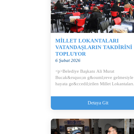
MİLLET LOKANTALARI
VATANDAŞLARIN TAKDİRİNİ
TOPLUYOR
6 Şubat 2026
<p>Belediye Başkanı Ali Murat
Bucak&rsquo;ın g&ouml;reve gelmesiyle
hayata ge&ccedil;irilen Millet Lokantaları
projesi k...
Detaya Git