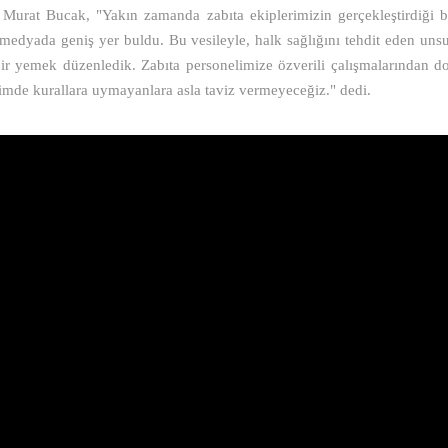
urat Bucak, "Yakın zamanda zabıta ekiplerimizin gerçekleştirdiği b
edyada geniş yer buldu. Bu vesileyle, halk sağlığını tehdit eden unsur
r yemek düzenledik. Zabıta personelimize özverili çalışmalarından dol
timde kurallara uymayanlara asla taviz vermeyeceğiz." dedi.