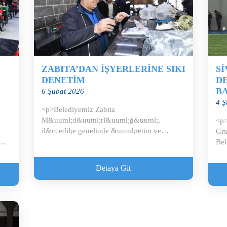
ZABITA’DAN İŞYERLERİNE SIKI
S
DENETİM
DE
B
6 Şubat 2026
4 Ş
<p>Belediyemiz Zabıta
M&uuml;d&uuml;rl&uuml;ğ&uuml;,
<p>
il&ccedil;e genelinde &uuml;retim ve
Gru
t&uuml;ketim yapan işletmelere...
Bel
bi..
Detaya Git