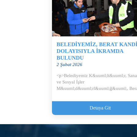
BELEDİYEMİZ, BERAT KANDİ
DOLAYISIYLA İKRAMDA
BULUNDU
2 Şubat 2026
<p>Belediyemiz K&uuml;lt&uuml;r, Sana
ve Sosyal İşler
M&uuml;d&uuml;rl&uuml;ğ&uuml;, Ber
Kandili dolayısıyla il&ccedi...
Detaya Git