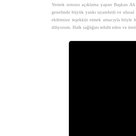
Yemek sonrası açıklama yapan Başkan Ali M
genelinde büyük yankı uyandırdı ve ulusal m
ekibimize teşekkür etmek amacıyla böyle bi
diliyorum. Halk sağlığını tehdit eden ve üre