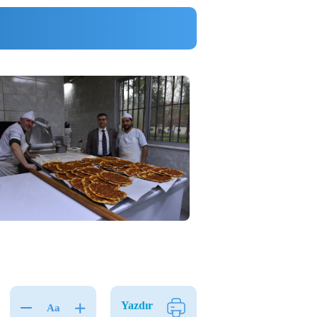
Yazdır
Aa