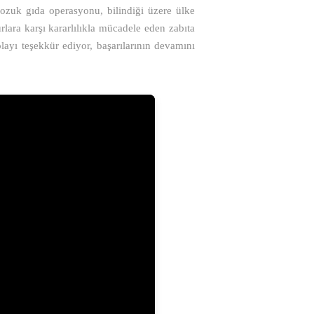
ozuk gıda operasyonu, bilindiği üzere ülke
lara karşı kararlılıkla mücadele eden zabıta
ayı teşekkür ediyor, başarılarının devamını