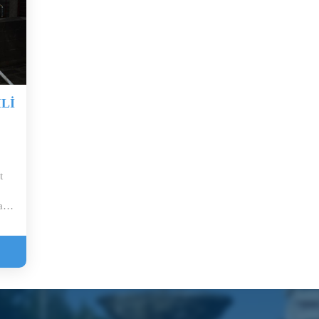
Lİ
t
at