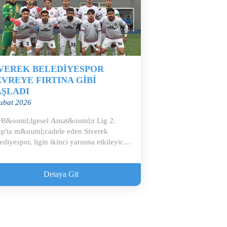
İVEREK BELEDİYESPOR
VREYE FIRTINA GİBİ
AŞLADI
ubat 2026
B&ouml;lgesel Amat&ouml;r Lig 2.
p'ta m&uuml;cadele eden Siverek
ediyespor, ligin ikinci yarısına etkileyici
.
Detaya Git